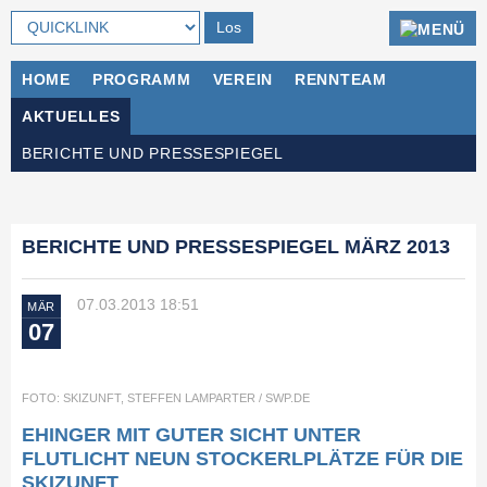
Navigation
HOME
PROGRAMM
VEREIN
RENNTEAM
überspringen
AKTUELLES
Navigation
BERICHTE UND PRESSESPIEGEL
überspringen
BERICHTE UND PRESSESPIEGEL MÄRZ 2013
07.03.2013 18:51
MÄR
07
FOTO: SKIZUNFT, STEFFEN LAMPARTER / SWP.DE
EHINGER MIT GUTER SICHT UNTER
FLUTLICHT NEUN STOCKERLPLÄTZE FÜR DIE
SKIZUNFT