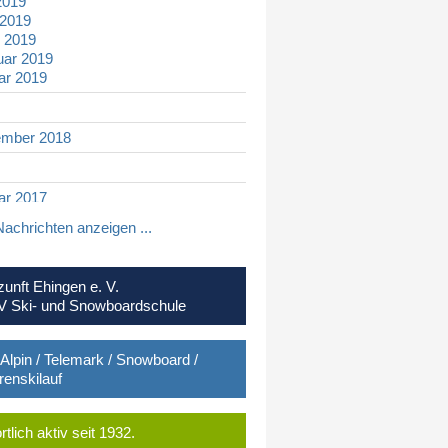
2019
 2019
 2019
uar 2019
ar 2019
mber 2018
ar 2017
Nachrichten anzeigen ...
mber 2016
ber 2016
zunft Ehingen e. V.
ar 2016
 Ski- und Snowboardschule
mber 2015
 Alpin / Telemark / Snowboard /
mber 2015
renskilauf
ber 2015
 2015
 2015
rtlich aktiv seit 1932.