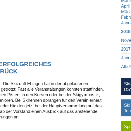
Mai 
April
März
Febr
Janu
2018
Nove
2017
Janu
 ERFOLGREICHES
Alle 
2016
URÜCK
Nove
Okto
- Die Skizunft Ehingen hat in der abgelaufenen
Ski
Janu
etrotzt: Fast alle Veranstaltungen konnten stattfinden.
DSV
en Pisten, in den Kursen oder bei der Skigymnastik,
2015
enioren. Bei Skirennen sprangen für den Verein erneut
Deze
Ski
eder blickten jetzt bei der Hauptversammlung auf das
Nove
Tou
ab der Vorstand einen Ausblick auf das anstehende
Okto
rungen an.
April
März
Spo