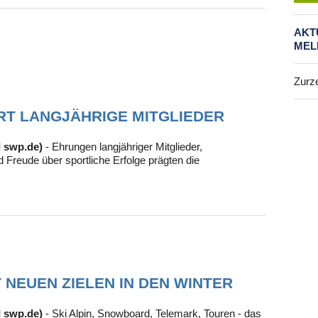
Febr
Janu
AKT
2014
MEL
Nove
Okto
Zurze
Mai 
April
März
RT LANGJÄHRIGE MITGLIEDER
Febr
Janu
I swp.de)
- Ehrungen langjähriger Mitglieder,
Freude über sportliche Erfolge prägten die
2013
Deze
Nove
Okto
Juni
April
März
Febr
Janu
 NEUEN ZIELEN IN DEN WINTER
2012
I swp.de)
- Ski Alpin, Snowboard, Telemark, Touren - das