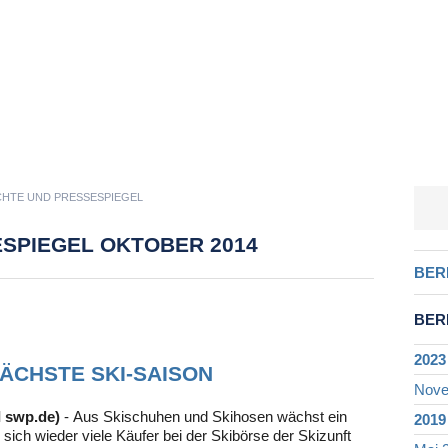
CHTE UND PRESSESPIEGEL
SPIEGEL OKTOBER 2014
Navig
BER
über
BER
2023
ÄCHSTE SKI-SAISON
Nove
I swp.de)
- Aus Skischuhen und Skihosen wächst ein
2019
sich wieder viele Käufer bei der Skibörse der Skizunft