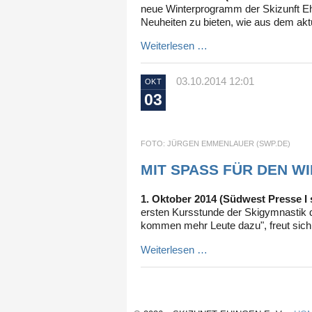
neue Winterprogramm der Skizunft Eh
Neuheiten zu bieten, wie aus dem ak
Weiterlesen …
03.10.2014 12:01
OKT
03
FOTO: JÜRGEN EMMENLAUER (SWP.DE)
MIT SPASS FÜR DEN WI
1. Oktober 2014 (Südwest Presse I
ersten Kursstunde der Skigymnastik d
kommen mehr Leute dazu", freut sich
Weiterlesen …