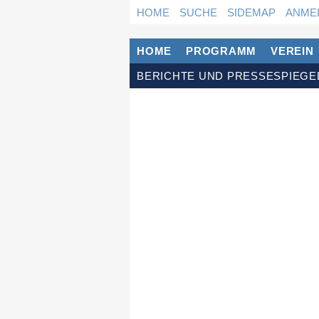
Navigation
HOME
SUCHE
SIDEMAP
ANME
überspringen
Navigation
HOME
PROGRAMM
VEREIN
überspringen
Navigation
BERICHTE UND PRESSESPIEGE
überspringen