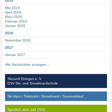
2019
Mai 2019
April 2019
März 2019
Februar 2019
Januar 2019
2018
November 2018
2017
Januar 2017
2016
Alle Nachrichten anzeigen ...
November 2016
Oktober 2016
Januar 2016
Skizunft Ehingen e. V.
DSV Ski- und Snowboardschule
2015
Dezember 2015
Ski Alpin / Telemark / Snowboard / Tourenskilauf
November 2015
Oktober 2015
April 2015
Sportlich aktiv seit 1932.
März 2015