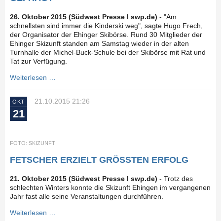
26. Oktober 2015 (Südwest Presse I swp.de)
- "Am
schnellsten sind immer die Kinderski weg", sagte Hugo Frech,
der Organisator der Ehinger Skibörse. Rund 30 Mitglieder der
Ehinger Skizunft standen am Samstag wieder in der alten
Turnhalle der Michel-Buck-Schule bei der Skibörse mit Rat und
Tat zur Verfügung.
Weiterlesen …
21.10.2015 21:26
OKT
21
FOTO: SKIZUNFT
FETSCHER ERZIELT GRÖSSTEN ERFOLG
21. Oktober 2015 (Südwest Presse I swp.de)
- Trotz des
schlechten Winters konnte die Skizunft Ehingen im vergangenen
Jahr fast alle seine Veranstaltungen durchführen.
Weiterlesen …