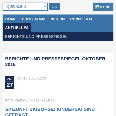
Navigation
HOME
PROGRAMM
VEREIN
RENNTEAM
überspringen
AKTUELLES
Navigation
BERICHTE UND PRESSESPIEGEL
überspringen
BERICHTE UND PRESSESPIEGEL OKTOBER
2015
27.10.2015 12:05
OKT
27
FOTO: CHRISTINA KIRSCH I SWP.DE
SKIZUNFT SKIBÖRSE: KINDERSKI SIND
GEFRAGT