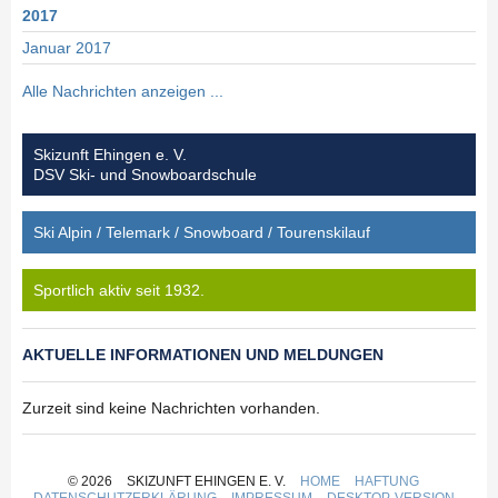
2017
Januar 2017
2016
Alle Nachrichten anzeigen ...
November 2016
Oktober 2016
Januar 2016
Skizunft Ehingen e. V.
DSV Ski- und Snowboardschule
2015
Dezember 2015
Ski Alpin / Telemark / Snowboard / Tourenskilauf
November 2015
Oktober 2015
April 2015
Sportlich aktiv seit 1932.
März 2015
Februar 2015
Januar 2015
AKTUELLE INFORMATIONEN UND MELDUNGEN
2014
November 2014
Zurzeit sind keine Nachrichten vorhanden.
Oktober 2014
Mai 2014
April 2014
März 2014
© 2026
SKIZUNFT EHINGEN E. V.
HOME
HAFTUNG
DATENSCHUTZERKLÄRUNG
IMPRESSUM
DESKTOP-VERSION