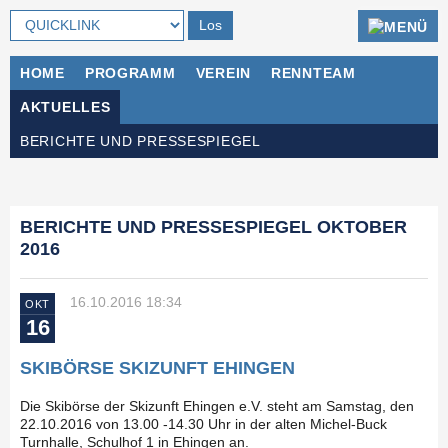
Navigation
HOME
PROGRAMM
VEREIN
RENNTEAM
überspringen
AKTUELLES
Navigation
BERICHTE UND PRESSESPIEGEL
überspringen
BERICHTE UND PRESSESPIEGEL OKTOBER
2016
16.10.2016 18:34
OKT
16
SKIBÖRSE SKIZUNFT EHINGEN
Die Skibörse der Skizunft Ehingen e.V. steht am Samstag, den
22.10.2016 von 13.00 -14.30 Uhr in der alten Michel-Buck
Turnhalle, Schulhof 1 in Ehingen an.